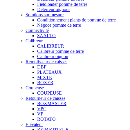
Fieldloader pomme de terre
Déterreur oignons
Solutions sur mesure
Conditionnement plants de pomme de terre
Négoce pomme de terre
Connectivité
SAALTO
Calibreur
CALIBREUR
Calibreur pomme de terre
Calibreur oignon
Remplisseur de caisses
DBF
PLATEAUX
MIXTE
BOXER
Coupeuse
COUPEUSE
Retourneur de caisses
BOXMASTER
VPC
VF
ROTATO
Elévateur
REPARTITEUR