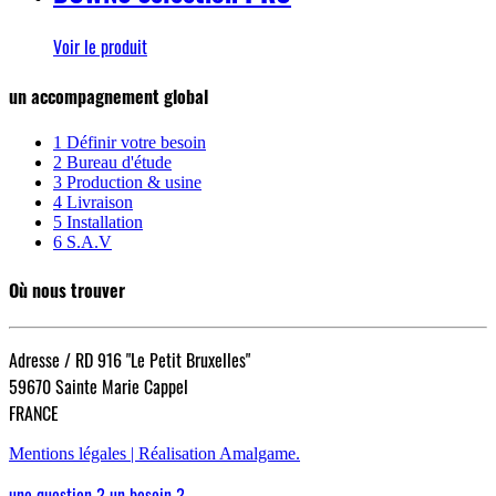
Voir le produit
un accompagnement global
1
Définir votre besoin
2
Bureau d'étude
3
Production & usine
4
Livraison
5
Installation
6
S.A.V
Où nous trouver
Adresse / RD 916 "Le Petit Bruxelles"
59670 Sainte Marie Cappel
FRANCE
Mentions légales |
Réalisation Amalgame.
une question ? un besoin ?