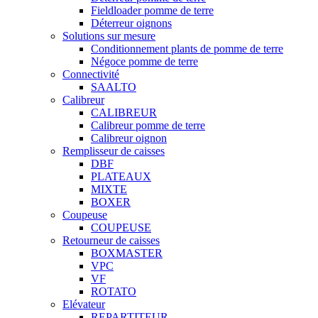
Fieldloader pomme de terre
Déterreur oignons
Solutions sur mesure
Conditionnement plants de pomme de terre
Négoce pomme de terre
Connectivité
SAALTO
Calibreur
CALIBREUR
Calibreur pomme de terre
Calibreur oignon
Remplisseur de caisses
DBF
PLATEAUX
MIXTE
BOXER
Coupeuse
COUPEUSE
Retourneur de caisses
BOXMASTER
VPC
VF
ROTATO
Elévateur
REPARTITEUR