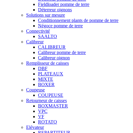
Fieldloader pomme de terre
Déterreur oignons
Solutions sur mesure
Conditionnement plants de pomme de terre
Négoce pomme de terre
Connectivité
SAALTO
Calibreur
CALIBREUR
Calibreur pomme de terre
Calibreur oignon
Remplisseur de caisses
DBF
PLATEAUX
MIXTE
BOXER
Coupeuse
COUPEUSE
Retourneur de caisses
BOXMASTER
VPC
VF
ROTATO
Elévateur
REPARTITEUR