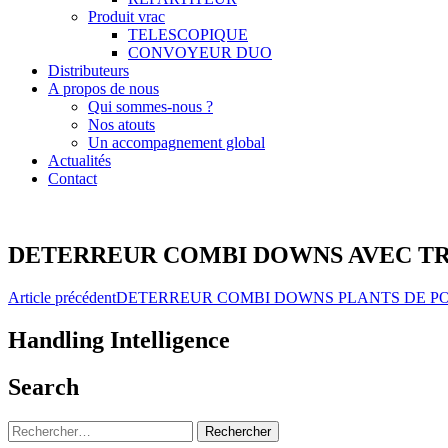
Produit vrac
TELESCOPIQUE
CONVOYEUR DUO
Distributeurs
A propos de nous
Qui sommes-nous ?
Nos atouts
Un accompagnement global
Actualités
Contact
DETERREUR COMBI DOWNS AVEC TR
Navigation
Article précédent
DETERREUR COMBI DOWNS PLANTS DE P
des
Handling Intelligence
articles
Search
Rechercher :