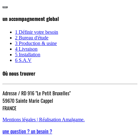
un accompagnement global
1
Définir votre besoin
2
Bureau d'étude
3
Production & usine
4
Livraison
5
Installation
6
S.A.V
Où nous trouver
Adresse / RD 916 "Le Petit Bruxelles"
59670 Sainte Marie Cappel
FRANCE
Mentions légales |
Réalisation Amalgame.
une question ? un besoin ?