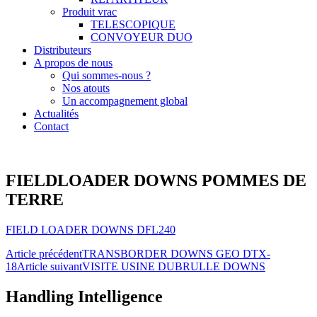
Produit vrac
TELESCOPIQUE
CONVOYEUR DUO
Distributeurs
A propos de nous
Qui sommes-nous ?
Nos atouts
Un accompagnement global
Actualités
Contact
FIELDLOADER DOWNS POMMES DE
TERRE
FIELD LOADER DOWNS DFL240
Navigation
Article précédent
TRANSBORDER DOWNS GEO DTX-
18
Article suivant
VISITE USINE DUBRULLE DOWNS
des
articles
Handling Intelligence