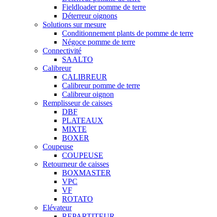
Fieldloader pomme de terre
Déterreur oignons
Solutions sur mesure
Conditionnement plants de pomme de terre
Négoce pomme de terre
Connectivité
SAALTO
Calibreur
CALIBREUR
Calibreur pomme de terre
Calibreur oignon
Remplisseur de caisses
DBF
PLATEAUX
MIXTE
BOXER
Coupeuse
COUPEUSE
Retourneur de caisses
BOXMASTER
VPC
VF
ROTATO
Elévateur
REPARTITEUR